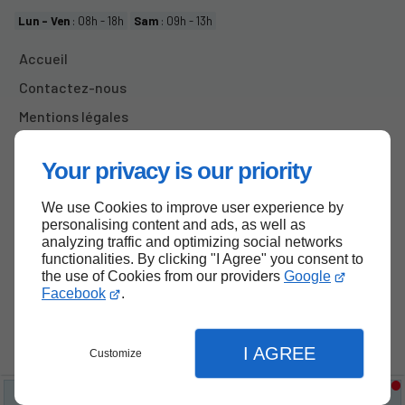
Lun - Ven
: 08h - 18h
Sam
: 09h - 13h
Accueil
Contactez-nous
Mentions légales
Plan du site
Your privacy is our priority
We use Cookies to improve user experience by
Haut de page
personalising content and ads, as well as
analyzing traffic and optimizing social networks
functionalities. By clicking "I Agree" you consent to
the use of Cookies from our providers
Google
Facebook
.
I AGREE
Customize