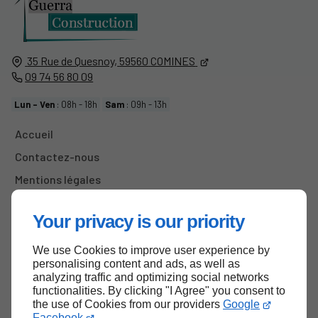
35 Rue de Quesnoy,
59560
COMINES
09 74 56 80 09
Lun - Ven
: 08h - 18h
Sam
: 09h - 13h
Accueil
Contactez-nous
Mentions légales
Plan du site
Your privacy is our priority
We use Cookies to improve user experience by
Haut de page
personalising content and ads, as well as
analyzing traffic and optimizing social networks
functionalities. By clicking "I Agree" you consent to
the use of Cookies from our providers
Google
Facebook
.